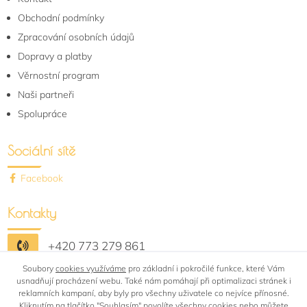
Obchodní podmínky
Zpracování osobních údajů
Dopravy a platby
Věrnostní program
Naši partneři
Spolupráce
Sociální sítě
Facebook
Kontakty
+420 773 279 861
Soubory
shop@bytovytextil-rafail.cz
cookies využíváme
pro základní i pokročilé funkce, které Vám
usnadňují procházení webu. Také nám pomáhají při optimalizaci stránek i
reklamních kampaní, aby byly pro všechny uživatele co nejvíce přínosné.
Kliknutím na tlačítko "Souhlasím"
povolíte všechny cookies
nebo můžete