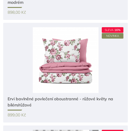
modrém
898,00 Kč
SLEVA
16%
NOVINKA
Ervi bavlněné povlečení oboustranné - růžové květy na
bílém/růžové
899,00 Kč