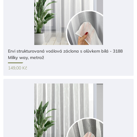
Ervi strukturovaná voálová záclona s olůvkem bílá - 3188
Milky way, metraž
149,00 Kč