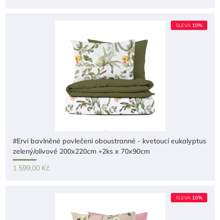
SLEVA
10%
#Ervi bavlněné povlečení oboustranné - kvetoucí eukalyptus
zelený/olivové 200x220cm +2ks x 70x90cm
1 599,00 Kč
SLEVA
10%