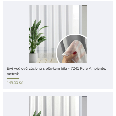
Ervi voálová záclona s olůvkem bílá - 7241 Pure Ambiente,
metraž
149,00 Kč