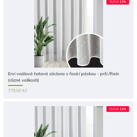
SLEVA
13%
Ervi voálová hotová záclona s řasící páskou - prší /Rain
(různé velikosti)
779,00 Kč
SLEVA
13%