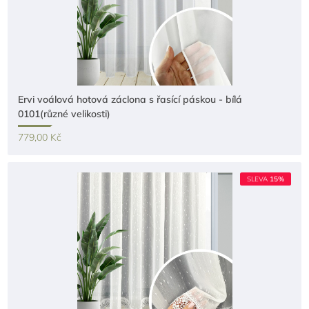
Ervi voálová hotová záclona s řasící páskou - bílá
0101(různé velikosti)
779,00 Kč
SLEVA
15%