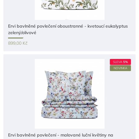
Ervi bavlněné povlečení oboustranné - kvetoucí eukalyptus
zelený/olivové
899,00 Kč
SLEVA
5%
NOVINKA
Ervi bavlněné povlečení - malované luční květiny na