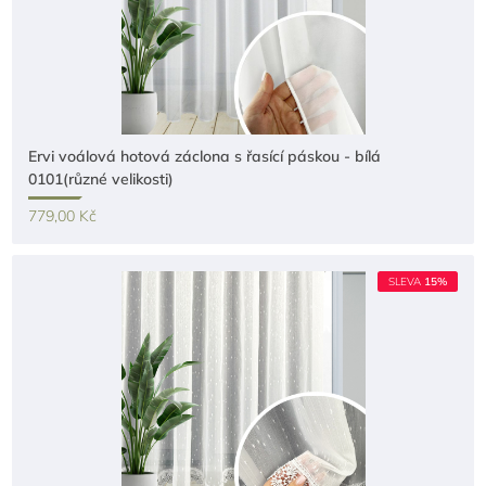
Ervi voálová hotová záclona s řasící páskou - bílá
0101(různé velikosti)
779,00 Kč
SLEVA
15%