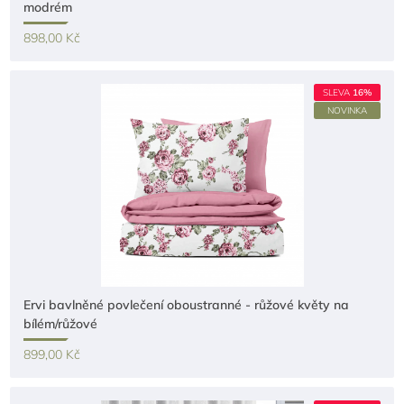
modrém
898,00 Kč
SLEVA
16%
NOVINKA
Ervi bavlněné povlečení oboustranné - růžové květy na
bílém/růžové
899,00 Kč