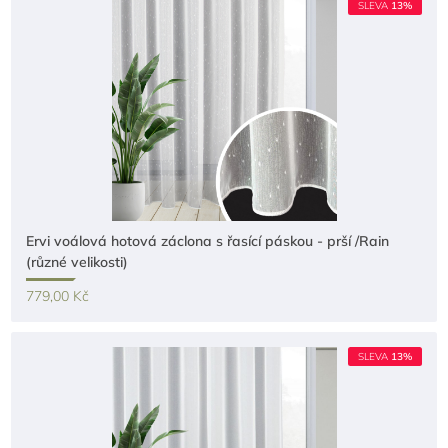
SLEVA
13%
Ervi voálová hotová záclona s řasící páskou - prší /Rain
(různé velikosti)
779,00 Kč
SLEVA
13%