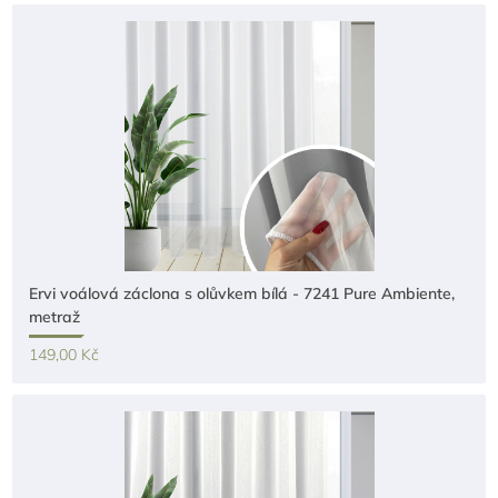
Ervi voálová záclona s olůvkem bílá - 7241 Pure Ambiente,
metraž
149,00 Kč