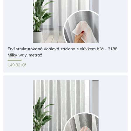
Ervi strukturovaná voálová záclona s olůvkem bílá - 3188
Milky way, metraž
149,00 Kč