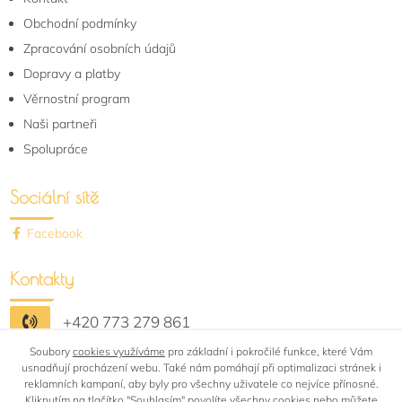
Obchodní podmínky
Zpracování osobních údajů
Dopravy a platby
Věrnostní program
Naši partneři
Spolupráce
Sociální sítě
Facebook
Kontakty
+420 773 279 861
Soubory
shop@bytovytextil-rafail.cz
cookies využíváme
pro základní i pokročilé funkce, které Vám
usnadňují procházení webu. Také nám pomáhají při optimalizaci stránek i
reklamních kampaní, aby byly pro všechny uživatele co nejvíce přínosné.
Kliknutím na tlačítko "Souhlasím"
povolíte všechny cookies
nebo můžete