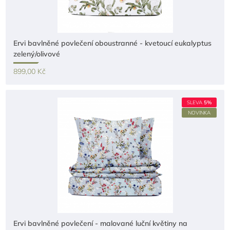
Ervi bavlněné povlečení oboustranné - kvetoucí eukalyptus
zelený/olivové
899,00 Kč
SLEVA
5%
NOVINKA
Ervi bavlněné povlečení - malované luční květiny na