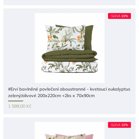
SLEVA
10%
#Ervi bavlněné povlečení oboustranné - kvetoucí eukalyptus
zelený/olivové 200x220cm +2ks x 70x90cm
1 599,00 Kč
SLEVA
10%