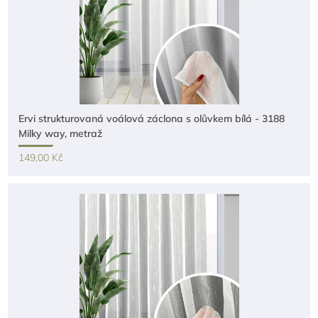
Ervi strukturovaná voálová záclona s olůvkem bílá - 3188
Milky way, metraž
149,00 Kč