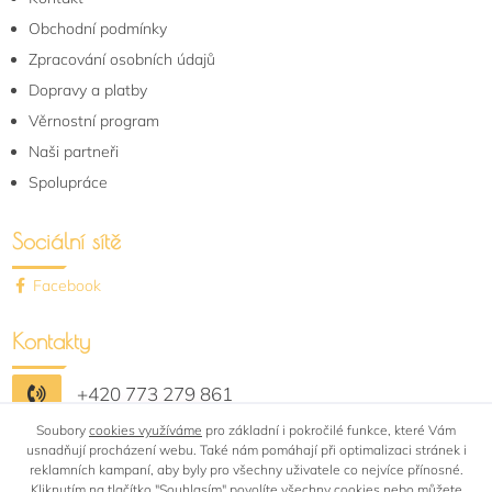
Obchodní podmínky
Zpracování osobních údajů
Dopravy a platby
Věrnostní program
Naši partneři
Spolupráce
Sociální sítě
Facebook
Kontakty
+420 773 279 861
Soubory
shop@bytovytextil-rafail.cz
cookies využíváme
pro základní i pokročilé funkce, které Vám
usnadňují procházení webu. Také nám pomáhají při optimalizaci stránek i
reklamních kampaní, aby byly pro všechny uživatele co nejvíce přínosné.
Kliknutím na tlačítko "Souhlasím"
povolíte všechny cookies
nebo můžete