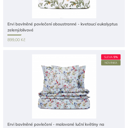
Ervi bavlněné povlečení oboustranné - kvetoucí eukalyptus
zelený/olivové
899,00 Kč
SLEVA
5%
NOVINKA
Ervi bavlněné povlečení - malované luční květiny na