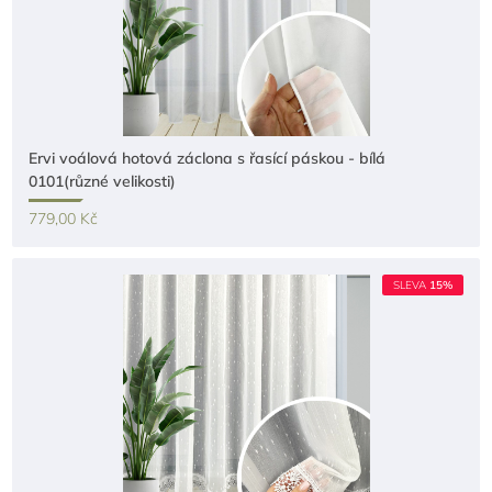
Ervi voálová hotová záclona s řasící páskou - bílá
0101(různé velikosti)
779,00 Kč
SLEVA
15%