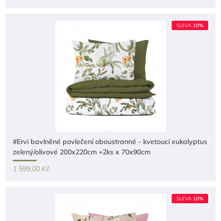
SLEVA
10%
#Ervi bavlněné povlečení oboustranné - kvetoucí eukalyptus
zelený/olivové 200x220cm +2ks x 70x90cm
1 599,00 Kč
SLEVA
10%