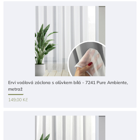
Ervi voálová záclona s olůvkem bílá - 7241 Pure Ambiente,
metraž
149,00 Kč