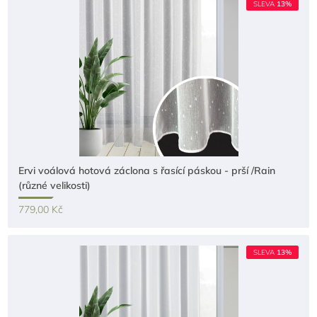
SLEVA
13%
Ervi voálová hotová záclona s řasící páskou - prší /Rain
(různé velikosti)
779,00 Kč
SLEVA
13%