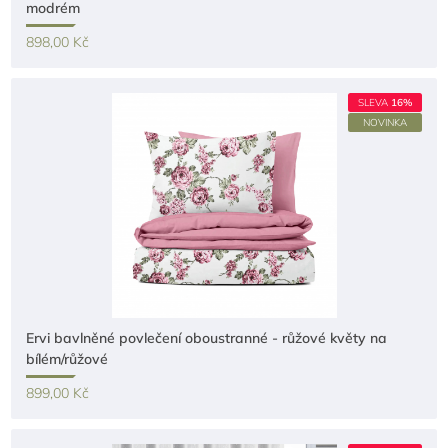
modrém
898,00 Kč
SLEVA
16%
NOVINKA
Ervi bavlněné povlečení oboustranné - růžové květy na
bílém/růžové
899,00 Kč