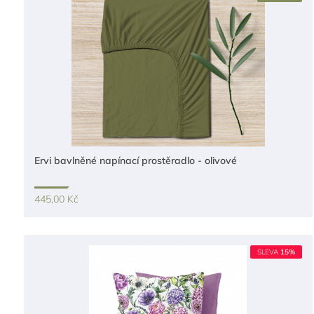
Ervi bavlněné napínací prostěradlo - olivové
445,00 Kč
SLEVA
15%