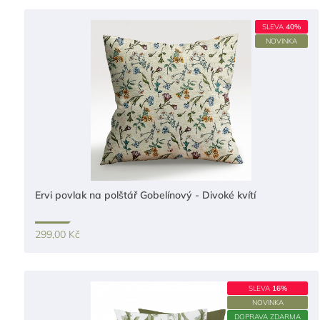
SLEVA
40%
NOVINKA
Ervi povlak na polštář Gobelínový - Divoké kvítí
299,00 Kč
SLEVA
16%
NOVINKA
DOPRAVA ZDARMA