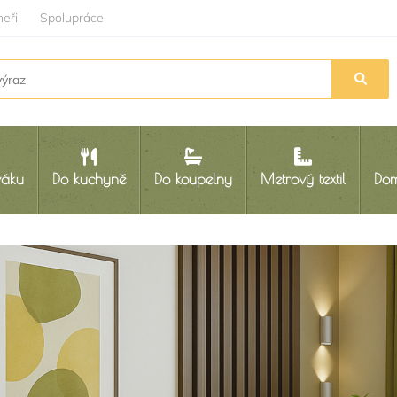
neři
Spolupráce
váku
Do kuchyně
Do koupelny
Metrový textil
Dom