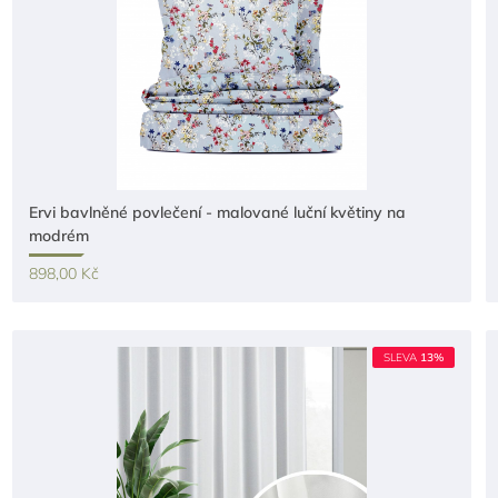
Ervi bavlněné povlečení - malované luční květiny na
modrém
898,00 Kč
SLEVA
13%