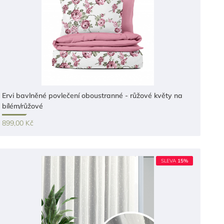
Ervi bavlněné povlečení oboustranné - růžové květy na
bílém/růžové
899,00 Kč
SLEVA
15%