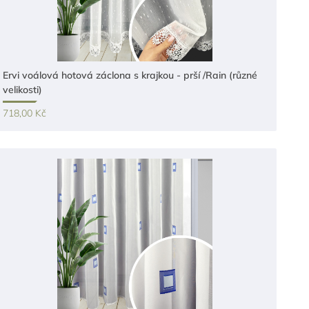
Ervi voálová hotová záclona s krajkou - prší /Rain (různé
velikosti)
718,00 Kč