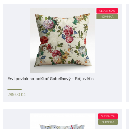
SLEVA
40%
NOVINKA
Ervi povlak na polštář Gobelínový - Ráj květin
299,00 Kč
SLEVA
5%
NOVINKA