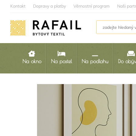
Kontakt
Dopravy a platby
Věrnostní program
Naši part
Na okno
Na postel
Na podlahu
Do obý