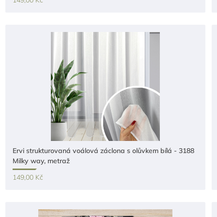
149,00 Kč
Ervi strukturovaná voálová záclona s olůvkem bílá - 3188
Milky way, metraž
149,00 Kč