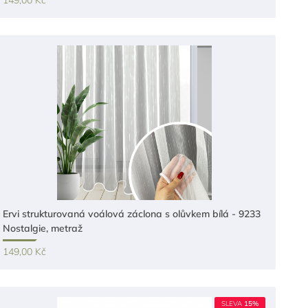
149,00 Kč
Ervi strukturovaná voálová záclona s olůvkem bílá - 9233
Nostalgie, metraž
149,00 Kč
SLEVA
15%