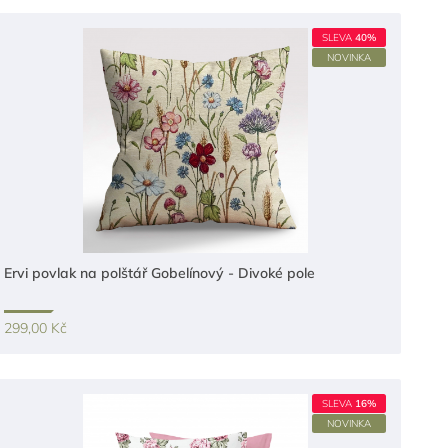
SLEVA
40%
NOVINKA
Ervi povlak na polštář Gobelínový - Divoké pole
299,00 Kč
SLEVA
16%
NOVINKA