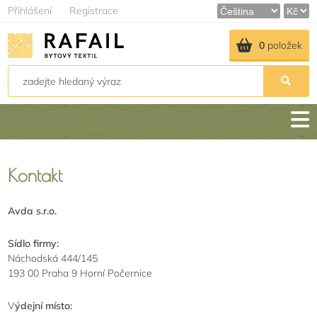
Přihlášení
Registrace
0
položek
Kontakt
Avda s.r.o.
Sídlo firmy:
Náchodská 444/145
193 00 Praha 9 Horní Počernice
V
ýdejní místo: