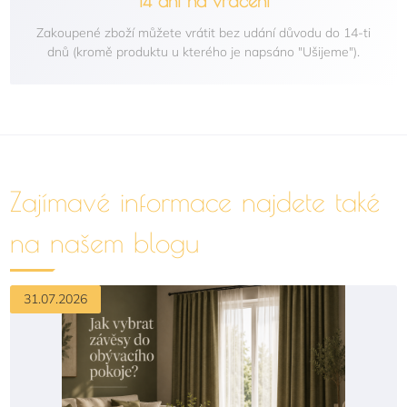
14 dní na vrácení
Zakoupené zboží můžete vrátit bez udání důvodu do 14-ti
dnů (kromě produktu u kterého je napsáno "Ušijeme").
Zajímavé informace najdete také
na našem blogu
31.07.2026