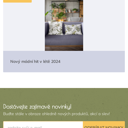
Nový módní hit v létě 2024
Dostávejte zajímavé novinky!
Buďte stále v obraze ohledně nových produktů, akcí a slev!
zadejte svůj e-mail
ODEBÍRAT NOVINKY