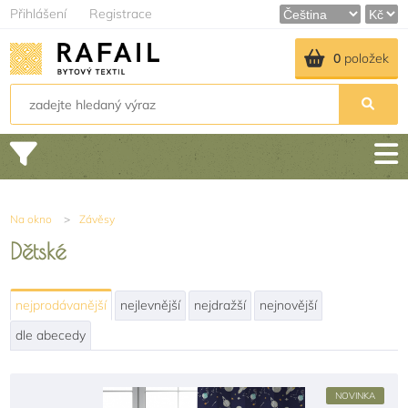
Přihlášení
Registrace
0
položek
Na okno
>
Závěsy
Dětské
nejprodávanější
nejlevnější
nejdražší
nejnovější
dle abecedy
NOVINKA