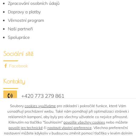
Zpracování osobních údajů
Dopravy a platby
Věrnostní program
Naši partneři
Spolupráce
Sociální sítě
Facebook
Kontakty
+420 773 279 861
Soubory
shop@bytovytextil-rafail.cz
cookies využíváme
pro základní i pokročilé funkce, které Vám
usnadňují procházení webu. Také nám pomáhají při optimalizaci stránek i
reklamních kampaní, aby byly pro všechny uživatele co nejvíce přínosné.
Kliknutím na tlačítko "Souhlasím"
povolíte všechny cookies
nebo můžete
povolit jen technické
či
nastavit vlastní preference
. Všechna preferenční
nastavení můžete kdykoliv v budoucnu změnit pomocí tlačítka v levém dolním