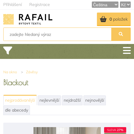
Přihlášení
Registrace
0
položek
Na okno
>
Závěsy
Blackout
nejprodávanější
nejlevnější
nejdražší
nejnovější
dle abecedy
SLEVA
27%