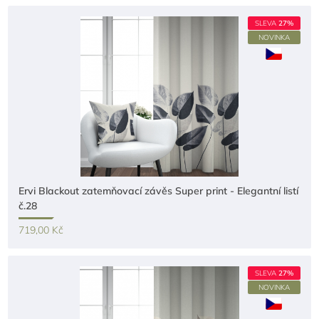
SLEVA
27%
NOVINKA
Ervi Blackout zatemňovací závěs Super print - Elegantní listí
č.28
719,00 Kč
SLEVA
27%
NOVINKA