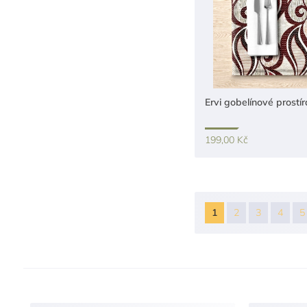
Ervi gobelínové prostír
199,00 Kč
1
2
3
4
5