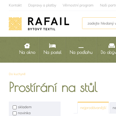
Kontakt
Dopravy a platby
Věrnostní program
Naši part
Na okno
Na postel
Na podlahu
Do obý
Do kuchyně
Prostírání na stůl
skladem
nejprodávanější
ne
novinka