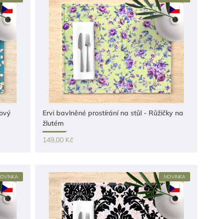
ňový
Ervi bavlněné prostírání na stůl - Růžičky na
žlutém
149,00 Kč
OVINKA
NOVINKA