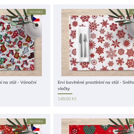
NOVINKA
N
í na stůl - Vánoční
Ervi bavlněné prostírání na stůl - Sněh
vločky
149,00 Kč
NOVINKA
N