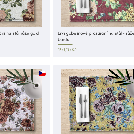
ání na stůl růže gold
Ervi gobelínové prostírání na stůl - růž
bordo
199,00 Kč