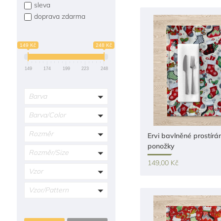
sleva
doprava zdarma
149 Kč
248 Kč
149
174
199
223
248
Barva
Barva/Color
Rozměr
Ervi bavlněné prostírán
ponožky
Rozměr/Size
149,00 Kč
Vzor
Vzor/Pattern