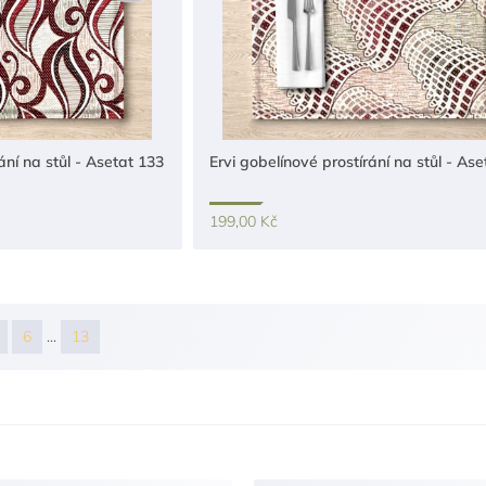
ání na stůl - Asetat 133
Ervi gobelínové prostírání na stůl - As
199,00 Kč
6
...
13