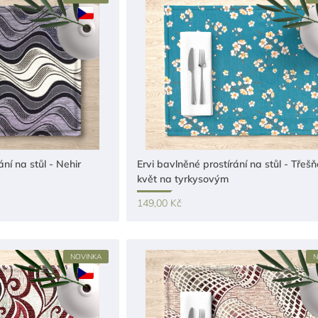
ání na stůl - Nehir
Ervi bavlněné prostírání na stůl - Třeš
květ na tyrkysovým
149,00 Kč
NOVINKA
N