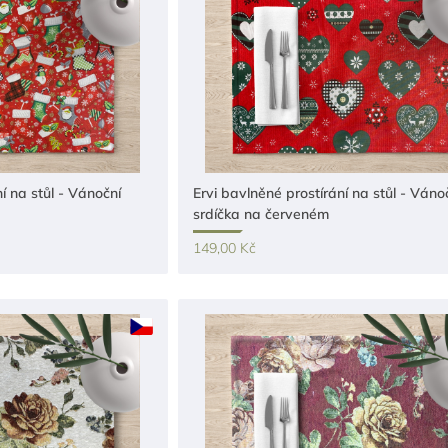
í na stůl - Vánoční
Ervi bavlněné prostírání na stůl - Vánoč
srdíčka na červeném
149,00 Kč