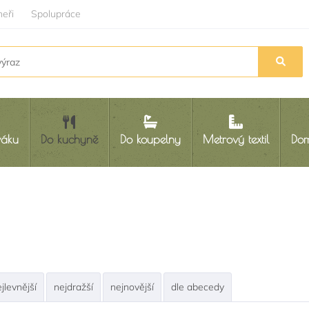
neři
Spolupráce
váku
Do kuchyně
Do koupelny
Metrový textil
Dom
jlevnější
nejdražší
nejnovější
dle abecedy