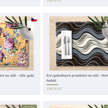
199,00 Kč
N
ání na stůl - růže gold
Ervi gobelínové prostírání na stůl - Neh
hnědé
199,00 Kč
NOVINKA
N