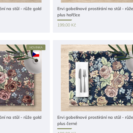
ání na stůl - růže gold
Ervi gobelínové prostírání na stůl - růž
plus hořčice
199,00 Kč
NOVINKA
ání na stůl - růže gold
Ervi gobelínové prostírání na stůl - růž
plus černé