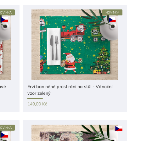
OVINKA
NOVINKA
ové
Ervi bavlněné prostírání na stůl - Vánoční
vzor zelený
149,00 Kč
OVINKA