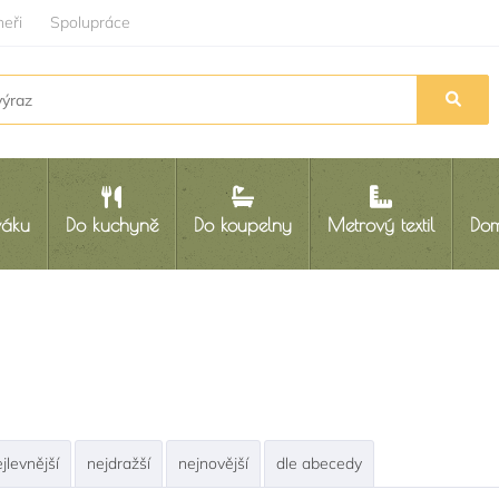
neři
Spolupráce
váku
Do kuchyně
Do koupelny
Metrový textil
Dom
jlevnější
nejdražší
nejnovější
dle abecedy