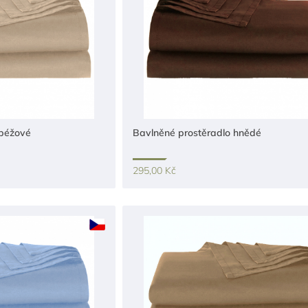
 béžové
Bavlněné prostěradlo hnědé
295,00 Kč