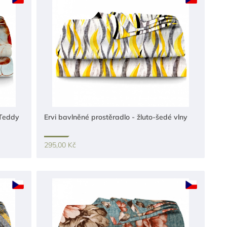
 Teddy
Ervi bavlněné prostěradlo - žluto-šedé vlny
295,00 Kč