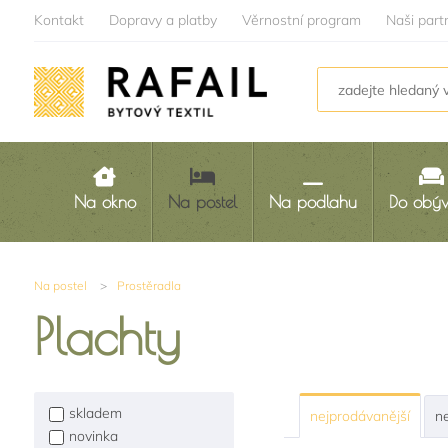
Kontakt
Dopravy a platby
Věrnostní program
Naši part
Na okno
Na postel
Na podlahu
Do obý
Na postel
>
Prostěradla
Plachty
skladem
nejprodávanější
ne
novinka