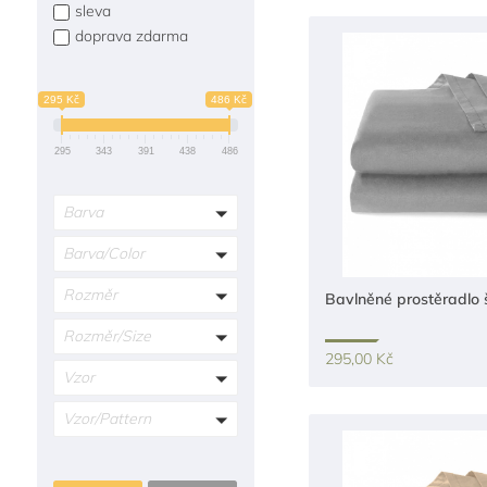
sleva
doprava zdarma
295 Kč
486 Kč
295
343
391
438
486
Barva
Barva/Color
Rozměr
Bavlněné prostěradlo
Rozměr/Size
295,00 Kč
Vzor
Vzor/Pattern