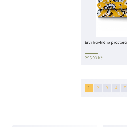
Ervi bavlněné prostěra
295,00 Kč
1
2
3
4
5