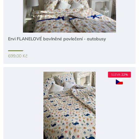
Ervi FLANELOVÉ bavlněné povlečení - autobusy
699,00 Kč
SLEVA
22%