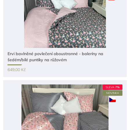
Ervi bavlněné povlečení oboustranné - baleríny na
šedém/bílé puntíky na růžovém
649,00 Kč
SLEVA
7%
NOVINKA