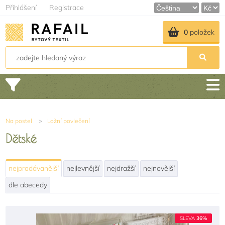
Přihlášení
Registrace
0
položek
Na postel
>
Ložní povlečení
Dětské
nejprodávanější
nejlevnější
nejdražší
nejnovější
dle abecedy
SLEVA
36%