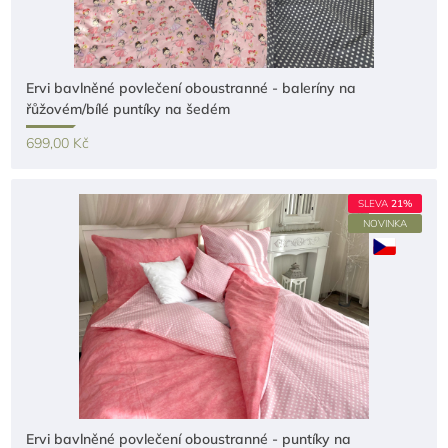
Ervi bavlněné povlečení oboustranné - baleríny na
řůžovém/bílé puntíky na šedém
699,00 Kč
SLEVA
21%
NOVINKA
Ervi bavlněné povlečení oboustranné - puntíky na