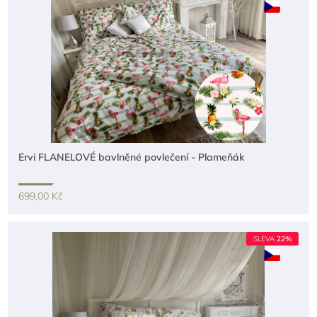
Ervi FLANELOVÉ bavlněné povlečení - Plameňák
699,00 Kč
SLEVA
22%