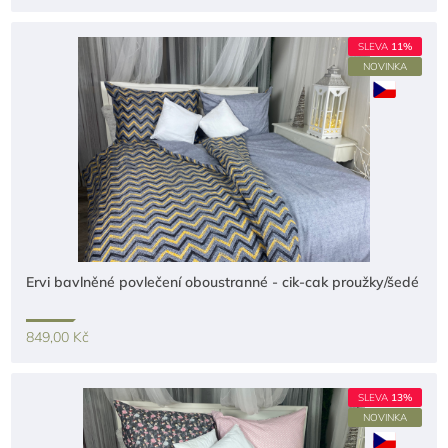
SLEVA
11%
NOVINKA
Ervi bavlněné povlečení oboustranné - cik-cak proužky/šedé
849,00 Kč
SLEVA
13%
NOVINKA