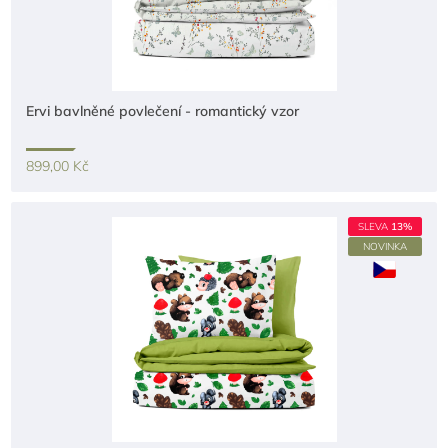
Ervi bavlněné povlečení - romantický vzor
899,00 Kč
SLEVA
13%
NOVINKA