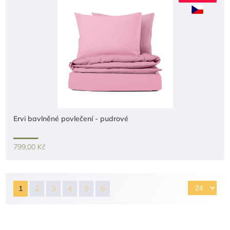
Ervi bavlněné povlečení - pudrové
799,00 Kč
1
2
3
4
5
6