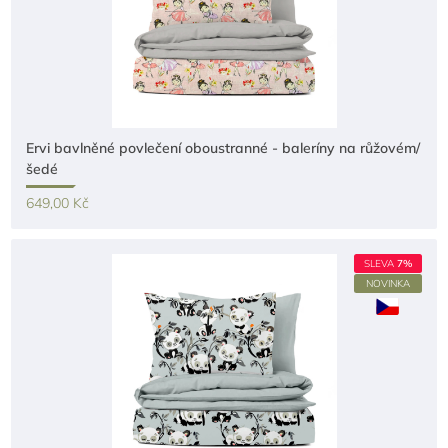
Ervi bavlněné povlečení oboustranné - baleríny na růžovém/
šedé
649,00 Kč
SLEVA
7%
NOVINKA