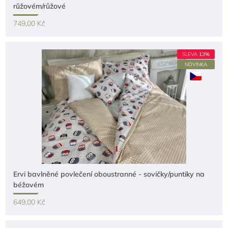
růžovém/růžové
749,00 Kč
SLEVA
13%
NOVINKA
Ervi bavlněné povlečení oboustranné - sovičky/puntiky na
béžovém
649,00 Kč