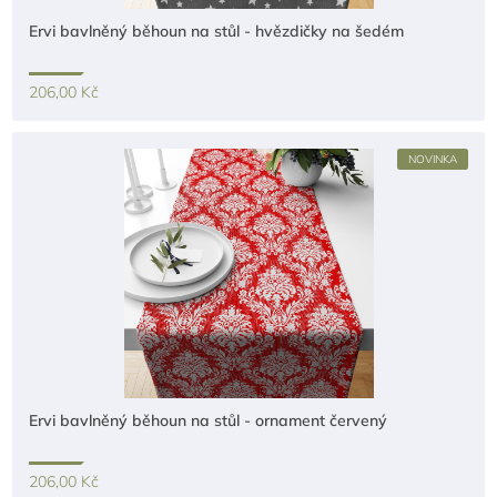
Ervi bavlněný běhoun na stůl - hvězdičky na šedém
206,00 Kč
NOVINKA
Ervi bavlněný běhoun na stůl - ornament červený
206,00 Kč