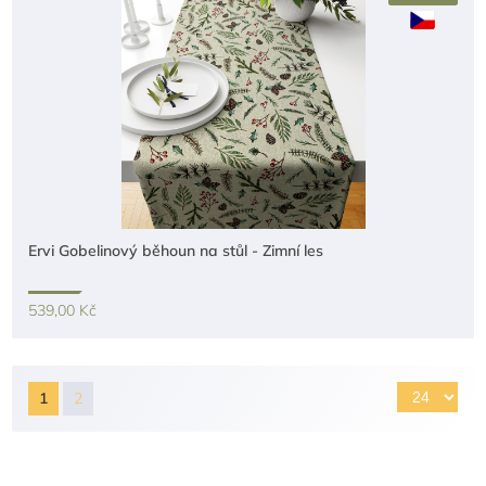
Ervi Gobelinový běhoun na stůl - Zimní les
539,00 Kč
1
2