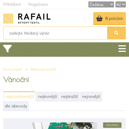
Přihlášení
Registrace
0
položek
Do kuchyně
>
Běhouny na stůl
Vánoční
nejprodávanější
nejlevnější
nejdražší
nejnovější
dle abecedy
NOVINKA