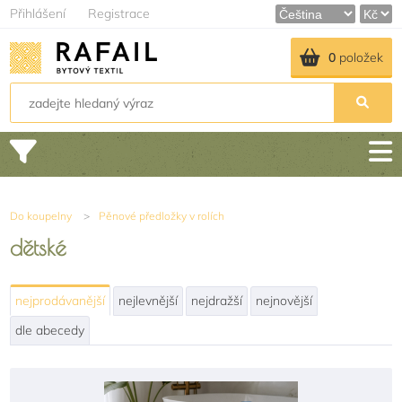
Přihlášení
Registrace
0
položek
Do koupelny
>
Pěnové předložky v rolích
dětské
nejprodávanější
nejlevnější
nejdražší
nejnovější
dle abecedy