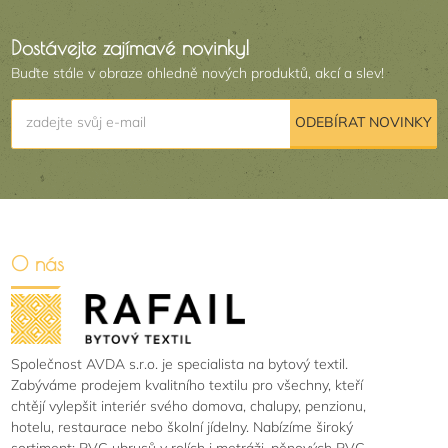
Dostávejte zajímavé novinky!
Buďte stále v obraze ohledně nových produktů, akcí a slev!
zadejte svůj e-mail
ODEBÍRAT NOVINKY
O nás
Společnost AVDA s.r.o. je specialista na bytový textil.
Zabýváme prodejem kvalitního textilu pro všechny, kteří
chtějí vylepšit interiér svého domova, chalupy, penzionu,
hotelu, restaurace nebo školní jídelny. Nabízíme široký