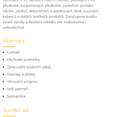
sortiment: PVC ubrusů v rolích i metráži, pěnových PVC
předložek, koupelnových předložek, povlečení, povláků,
záclon, závěsů, dekoračních a potahových látek, kusových
koberců a dalších textilních produktů. Zaručujeme kvalitu
české výroby a flexibilní nabídku pro maloobchod i
velkoobchod.
Informace
Kontakt
Obchodní podmínky
Zpracování osobních údajů
Dopravy a platby
Věrnostní program
Naši partneři
Spolupráce
Sociální sítě