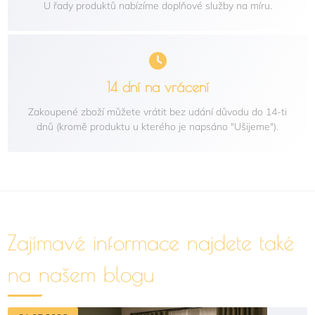
U řady produktů nabízíme doplňové služby na míru.
14 dní na vrácení
Zakoupené zboží můžete vrátit bez udání důvodu do 14-ti
dnů (kromě produktu u kterého je napsáno "Ušijeme").
Zajímavé informace najdete také
na našem blogu