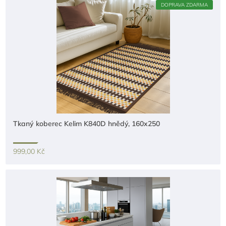
DOPRAVA ZDARMA
Tkaný koberec Kelim K840D hnědý, 160x250
999,00 Kč