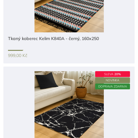
Tkaný koberec Kelim K840A - černý, 160x250
999,00 Kč
SLEVA
20%
NOVINKA
DOPRAVA ZDARMA