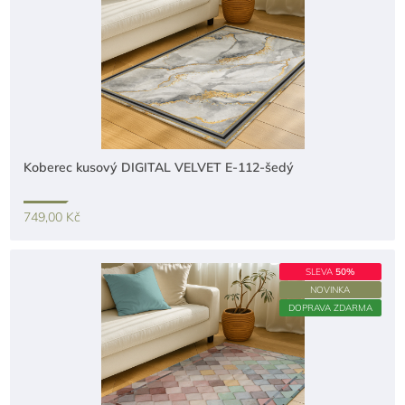
Koberec kusový DIGITAL VELVET E-112-šedý
749,00 Kč
SLEVA
50%
NOVINKA
DOPRAVA ZDARMA