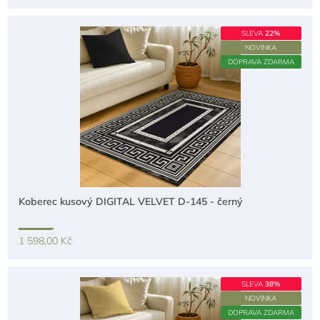
SLEVA
22%
NOVINKA
DOPRAVA ZDARMA
Koberec kusový DIGITAL VELVET D-145 - černý
1 598,00 Kč
SLEVA
38%
NOVINKA
DOPRAVA ZDARMA