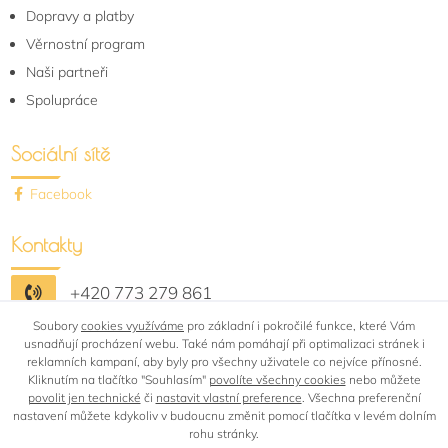
Dopravy a platby
Věrnostní program
Naši partneři
Spolupráce
Sociální sítě
Facebook
Kontakty
+420 773 279 861
Soubory
shop@bytovytextil-rafail.cz
cookies využíváme
pro základní i pokročilé funkce, které Vám
usnadňují procházení webu. Také nám pomáhají při optimalizaci stránek i
reklamních kampaní, aby byly pro všechny uživatele co nejvíce přínosné.
Kliknutím na tlačítko "Souhlasím"
povolíte všechny cookies
nebo můžete
povolit jen technické
či
nastavit vlastní preference
. Všechna preferenční
nastavení můžete kdykoliv v budoucnu změnit pomocí tlačítka v levém dolním
rohu stránky.