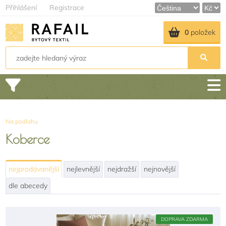
Přihlášení
Registrace
0
položek
Na podlahu
Koberce
nejprodávanější
nejlevnější
nejdražší
nejnovější
dle abecedy
DOPRAVA ZDARMA