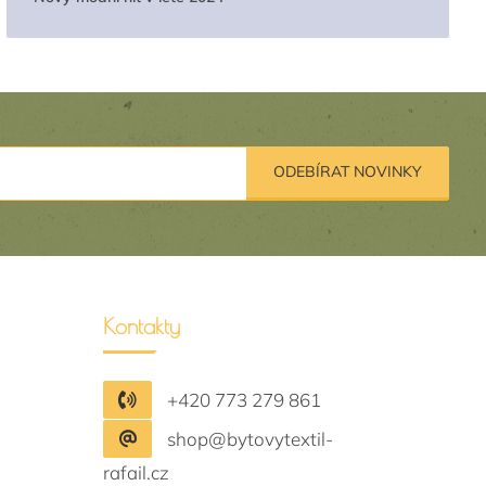
ODEBÍRAT NOVINKY
Kontakty
+420 773 279 861
shop@bytovytextil-
rafail.cz