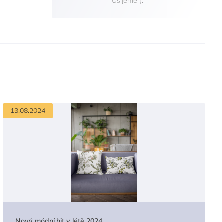
"Ušijeme").
13.08.2024
Nový módní hit v létě 2024