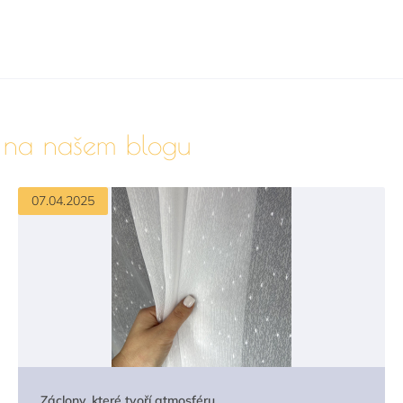
é na našem blogu
07.04.2025
Záclony, které tvoří atmosféru