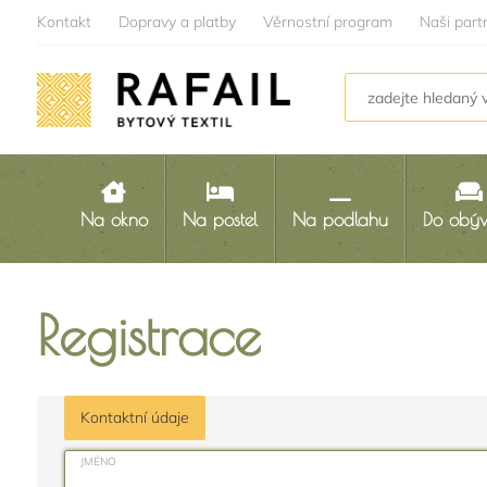
Kontakt
Dopravy a platby
Věrnostní program
Naši part
Na okno
Na postel
Na podlahu
Do obý
Registrace
Kontaktní údaje
JMÉNO