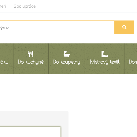
neři
Spolupráce
váku
Do kuchyně
Do koupelny
Metrový textil
Dom